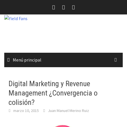
Saltar
al
contenido
Menú principal
Digital Marketing y Revenue
Management ¿Convergencia o
colisión?
marzo 10, 2015
Juan Manuel Merino Ruiz