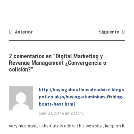
Navegación
Anterior
Siguiente
de
entradas
2 comentarios en “
Digital Marketing y
Revenue Management ¿Convergencia o
colisión?
”
http://buyingaboatinasaleadvice.blogs
pot.co.uk/p/buying-aluminium-fishing-
boats-best.html
junio 23, 2017 a las 2:32 pm
very nice post, i absolutely adore this web site, keep on it