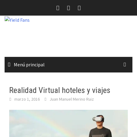
Saltar
al
contenido
Menú principal
Realidad Virtual hoteles y viajes
marzo 1, 2016
Juan Manuel Merino Ruiz