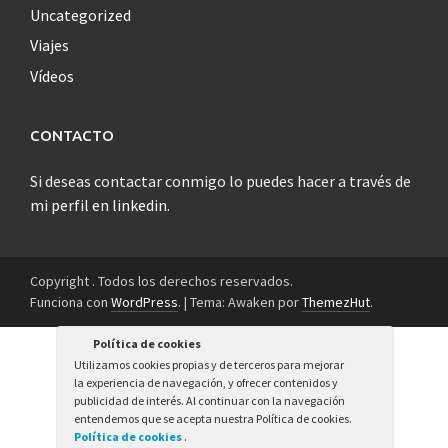
Uncategorized
Viajes
Vídeos
CONTACTO
Si deseas contactar conmigo lo puedes hacer a través de
mi perfil en linkedin
.
Copyright . Todos los derechos reservados.
Funciona con
WordPress
.
|
Tema: Awaken por
ThemezHut
.
Política de cookies
Utilizamos cookies propias y de terceros para mejorar
la experiencia de navegación, y ofrecer contenidos y
publicidad de interés. Al continuar con la navegación
entendemos que se acepta nuestra Política de cookies.
Política de cookies
.