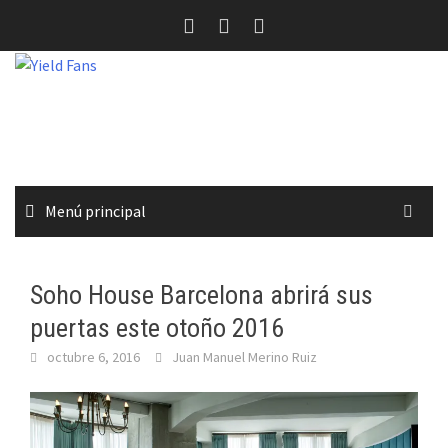
Saltar
al
contenido
Menú principal
Soho House Barcelona abrirá sus
puertas este otoño 2016
octubre 6, 2016
Juan Manuel Merino Ruiz