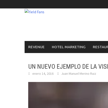
Saltar
al
contenido
REVENUE
HOTEL MARKETING
RESTAU
UN NUEVO EJEMPLO DE LA VIS
enero 14, 2016
Juan Manuel Merino Ruiz