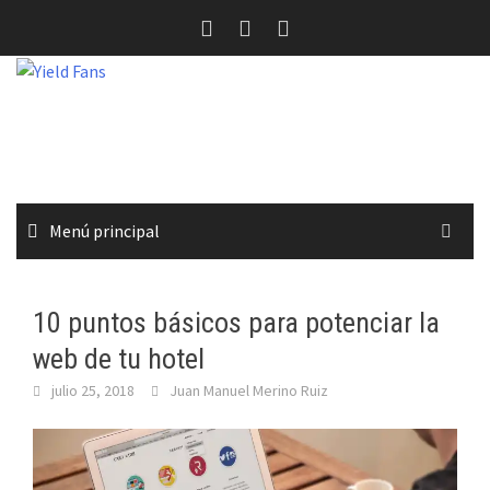
Saltar
al
contenido
Menú principal
10 puntos básicos para potenciar la
web de tu hotel
julio 25, 2018
Juan Manuel Merino Ruiz