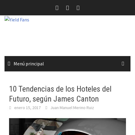
Saltar
al
contenido
Menú principal
10 Tendencias de los Hoteles del
Futuro, según James Canton
enero 15, 2017
Juan Manuel Merino Ruiz