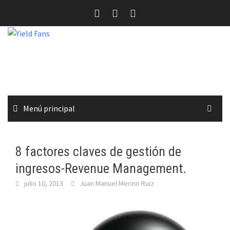
Saltar
al
contenido
Menú principal
8 factores claves de gestión de
ingresos-Revenue Management.
julio 10, 2013
Juan Manuel Merino Ruiz