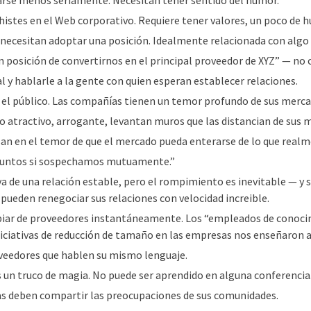
arse menos seriamente. Necesitan tener sentido del humor.
istes en el Web corporativo. Requiere tener valores, un poco de h
 necesitan adoptar una posición. Idealmente relacionada con algo
posición de convertirnos en el principal proveedor de XYZ” — no 
 y hablarle a la gente con quien esperan establecer relaciones.
n el público. Las compañías tienen un temor profundo de sus merca
co atractivo, arrogante, levantan muros que las distancian de sus 
san en el temor de que el mercado pueda enterarse de lo que real
r juntos si sospechamos mutuamente.”
iva de una relación estable, pero el rompimiento es inevitable — y
pueden renegociar sus relaciones con velocidad increible.
iar de proveedores instantáneamente. Los “empleados de conoci
iciativas de reducción de tamaño en las empresas nos enseñaron a
veedores que hablen su mismo lenguaje.
 un truco de magia. No puede ser aprendido en alguna conferencia
s deben compartir las preocupaciones de sus comunidades.