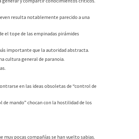
 generar y compartir conocimientos críticos.
mueven resulta notablemente parecido a una
e el tope de las empinadas pirámides
más importante que la autoridad abstracta.
una cultura general de paranoia.
as.
ontrarse en las ideas obsoletas de “control de
l de mando” chocan con la hostilidad de los
 que muy pocas compañías se han vuelto sabias.