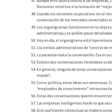
Aunque esto asusta mucho a las empresas, t
Necesitan resistirse a la tentación de “mejo
Cuando los intranets corporativos no se li
conversación de los mercados conectados en
Los organigramas funcionaron en la vieja 
administrativas y se podían pasar detalladas
Hoy en día, el organigrama está hiperenlaza
Los estilos administrativos de “control de m
La paranoia mata la conversación. Esa es su
Existen dos conversaciones llevándose a cab
En general, ninguna de estas conversaciones 
mando”.
Como política, estas ideas son venenosas. 
“empleados de conocimiento” intraconectad
Estas dos conversaciones quieren encontra
Las empresas inteligentes harán lo que sea n
Si el coeficiente intelectual se midiera com