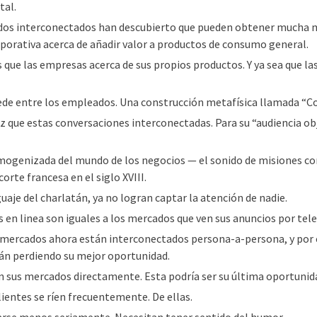
tal.
ados interconectados han descubierto que pueden obtener mucha m
orporativa acerca de añadir valor a productos de consumo general.
 que las empresas acerca de sus propios productos. Y ya sea que la
ede entre los empleados. Una construcción metafísica llamada “Co
 que estas conversaciones interconectadas. Para su “audiencia ob
mogenizada del mundo de los negocios — el sonido de misiones corp
corte francesa en el siglo XVIII.
uaje del charlatán, ya no logran captar la atención de nadie.
n linea son iguales a los mercados que ven sus anuncios por tele
 mercados ahora están interconectados persona-a-persona, y por 
án perdiendo su mejor oportunidad.
sus mercados directamente. Esta podría ser su última oportunidad
ientes se ríen frecuentemente. De ellas.