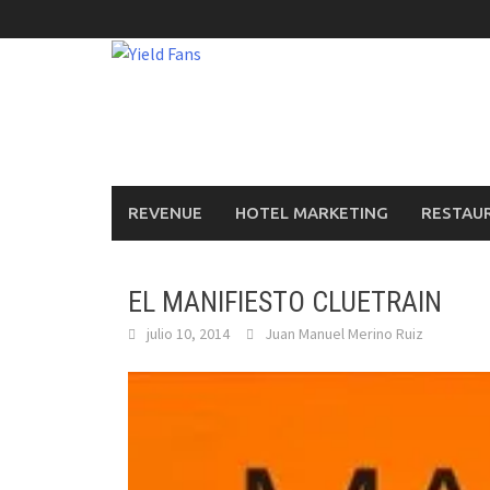
Saltar
al
contenido
REVENUE
HOTEL MARKETING
RESTAU
EL MANIFIESTO CLUETRAIN
julio 10, 2014
Juan Manuel Merino Ruiz