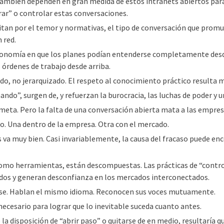
ambién dependen en gran medida de estos intranets abiertos para
rar” o controlar estas conversaciones.
mitan por el temor y normativas, el tipo de conversación que pro
 red.
economía en que los planes podían entenderse completamente desd
 órdenes de trabajo desde arriba.
do, no jerarquizado. El respeto al conocimiento práctico resulta 
ando”, surgen de, y refuerzan la burocracia, las luchas de poder y 
 meta. Pero la falta de una conversación abierta mata a las empres
o. Una dentro de la empresa. Otra con el mercado.
va muy bien. Casi invariablemente, la causa del fracaso puede enc
Como herramientas, están descompuestas. Las prácticas de “contro
os y generan desconfianza en los mercados interconectados.
rse. Hablan el mismo idioma. Reconocen sus voces mutuamente.
ecesario para lograr que lo inevitable suceda cuanto antes.
o la disposición de “abrir paso” o quitarse de en medio, resultaría