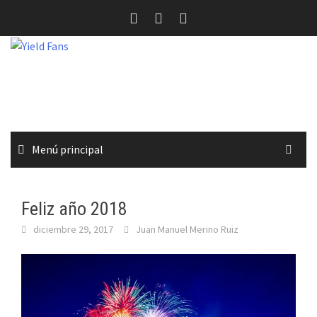
Saltar
al
contenido
Menú principal
Feliz año 2018
diciembre 29, 2017
Juan Manuel Merino Ruiz