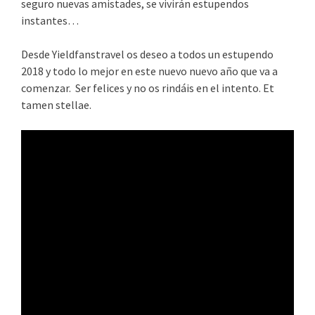
seguro nuevas amistades, se vivirán estupendos
instantes…
Desde Yieldfanstravel os deseo a todos un estupendo
2018 y todo lo mejor en este nuevo nuevo año que va a
comenzar. Ser felices y no os rindáis en el intento. Et
tamen stellae.