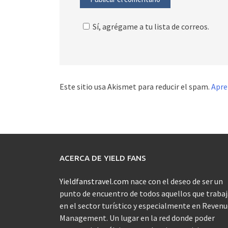
Sí, agrégame a tu lista de correos.
Este sitio usa Akismet para reducir el spam.
Apre
ACERCA DE YIELD FANS
Yieldfanstravel.com
nace con el deseo de ser un
punto de encuentro de todos aquellos que traba
en el sector turístico y especialmente en Reven
Management. Un lugar en la red donde poder