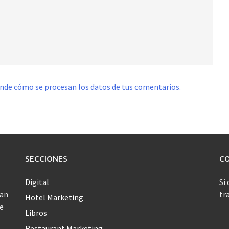
nde cómo se procesan los datos de tus comentarios.
SECCIONES
C
Digital
Si
jan
tr
Hotel Marketing
ue
Libros
Restaurant Marketing