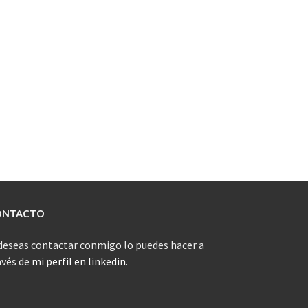
ONTACTO
 deseas contactar conmigo lo puedes hacer a
avés de
mi perfil en linkedin
.