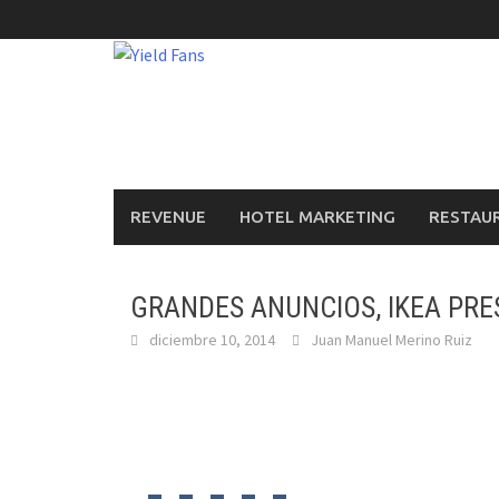
Saltar
al
contenido
REVENUE
HOTEL MARKETING
RESTAU
GRANDES ANUNCIOS, IKEA PRE
diciembre 10, 2014
Juan Manuel Merino Ruiz