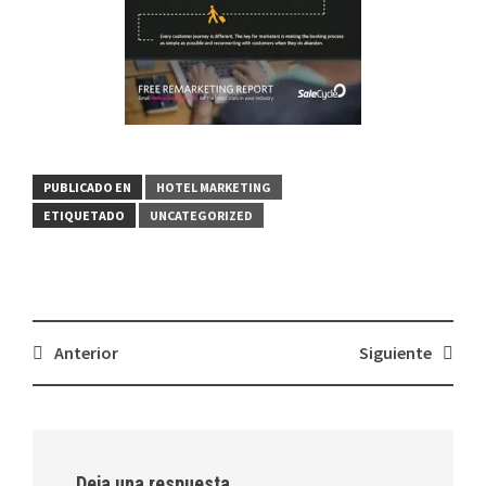
PUBLICADO EN
HOTEL MARKETING
ETIQUETADO
UNCATEGORIZED
Navegación
Anterior
Siguiente
de
entradas
Deja una respuesta