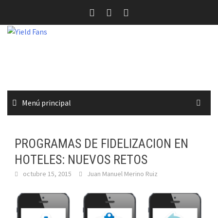
Saltar
al
contenido
Menú principal
PROGRAMAS DE FIDELIZACION EN
HOTELES: NUEVOS RETOS
octubre 15, 2015
Juan Manuel Merino Ruiz