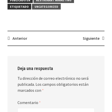
PUBLICADO EN
RESTAURANT MARKETING
ETIQUETADO
UNCATEGORIZED
Navegación
Anterior
Siguiente
de
entradas
Deja una respuesta
Tu dirección de correo electrónico no será
publicada.
Los campos obligatorios están
marcados con
*
Comentario
*