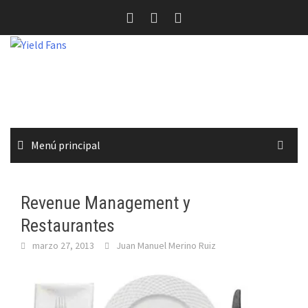
Saltar
al
contenido
Menú principal
Revenue Management y
Restaurantes
marzo 27, 2013
Juan Manuel Merino Ruiz