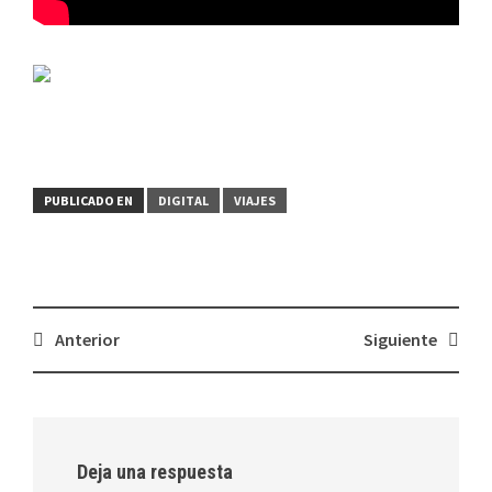
PUBLICADO EN
DIGITAL
VIAJES
Navegación
Anterior
Siguiente
de
entradas
Deja una respuesta