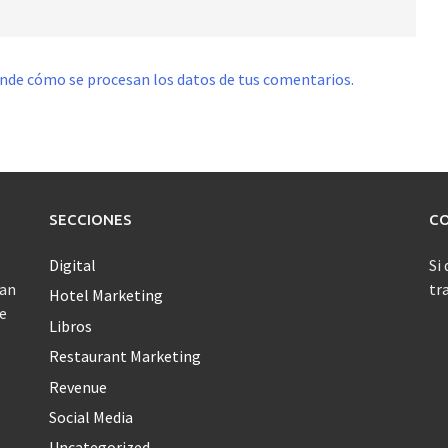
nde cómo se procesan los datos de tus comentarios.
SECCIONES
C
Digital
Si
jan
tr
Hotel Marketing
ue
Libros
Restaurant Marketing
Revenue
Social Media
Uncategorized