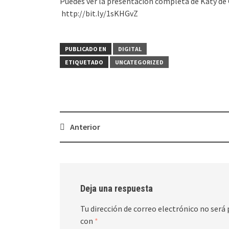
Puedes ver la presentación completa de Katy de 
http://bit.ly/1sKHGvZ
PUBLICADO EN
DIGITAL
ETIQUETADO
UNCATEGORIZED
Navegación
Anterior
de
entradas
Deja una respuesta
Tu dirección de correo electrónico no será 
con
*