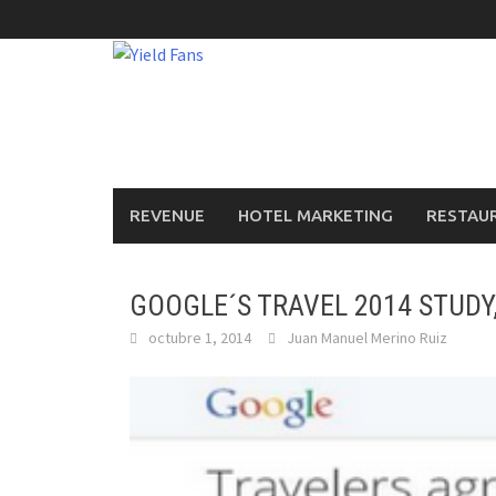
Saltar
al
contenido
REVENUE
HOTEL MARKETING
RESTAU
GOOGLE´S TRAVEL 2014 STUD
octubre 1, 2014
Juan Manuel Merino Ruiz