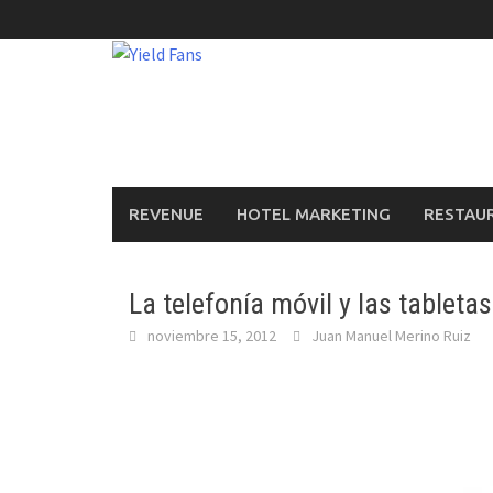
Saltar
al
contenido
REVENUE
HOTEL MARKETING
RESTAU
La telefonía móvil y las tablet
noviembre 15, 2012
Juan Manuel Merino Ruiz