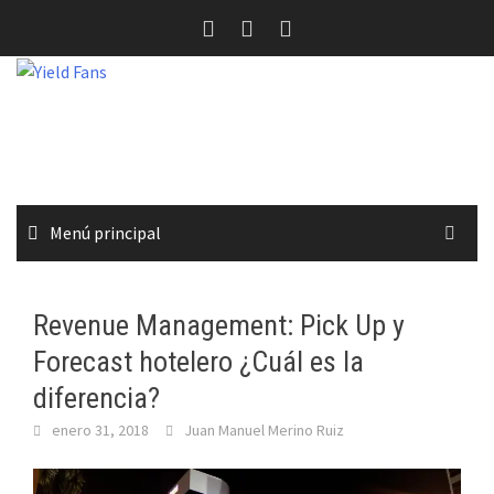
Saltar
al
contenido
Menú principal
Revenue Management: Pick Up y
Forecast hotelero ¿Cuál es la
diferencia?
enero 31, 2018
Juan Manuel Merino Ruiz