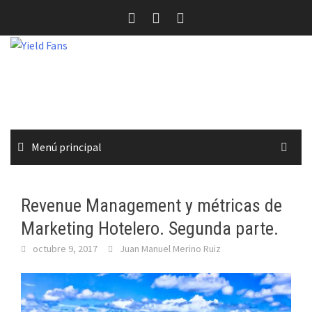
Saltar
al
contenido
Menú principal
Revenue Management y métricas de
Marketing Hotelero. Segunda parte.
octubre 9, 2017
Juan Manuel Merino Ruiz