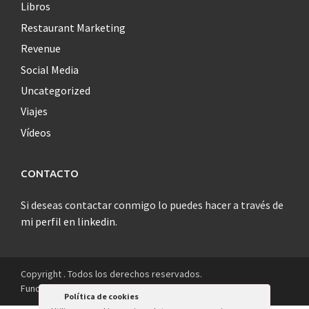
Libros
Restaurant Marketing
Revenue
Social Media
Uncategorized
Viajes
Vídeos
CONTACTO
Si deseas contactar conmigo lo puedes hacer a través de
mi perfil en linkedin
.
Copyright . Todos los derechos reservados.
Funciona con
WordPress
.
|
Tema: Awaken por
ThemezHut
.
Política de cookies