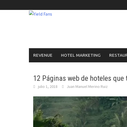
Saltar
al
contenido
REVENUE
HOTEL MARKETING
RESTAU
12 Páginas web de hoteles que 
julio 1, 2018
Juan Manuel Merino Ruiz