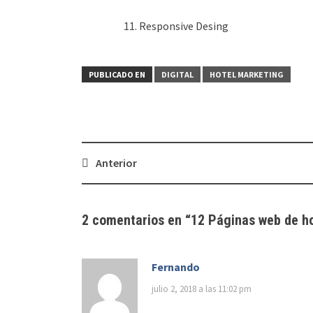
11. Responsive Desing
PUBLICADO EN
DIGITAL
HOTEL MARKETING
Navegación
Anterior
de
entradas
2 comentarios en “
12 Páginas web de ho
Fernando
julio 2, 2018 a las 11:02 pm